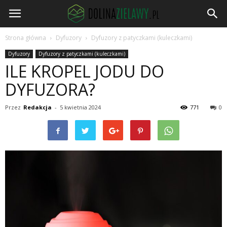
DolinaZielawy.pl
Strona główna
Dyfuzory
Dyfuzory z patyczkami (kuleczkami)
Dyfuzory
Dyfuzory z patyczkami (kuleczkami)
ILE KROPEL JODU DO
DYFUZORA?
Przez
Redakcja
-
5 kwietnia 2024
771
0