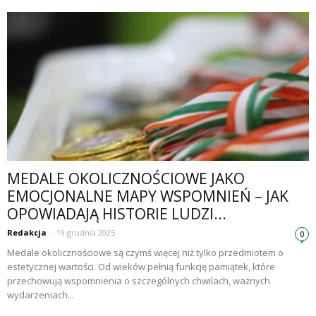
MEDALE OKOLICZNOŚCIOWE JAKO
EMOCJONALNE MAPY WSPOMNIEŃ – JAK
OPOWIADAJĄ HISTORIE LUDZI...
Redakcja
-
19 grudnia 2025
0
Medale okolicznościowe są czymś więcej niż tylko przedmiotem o
estetycznej wartości. Od wieków pełnią funkcję pamiątek, które
przechowują wspomnienia o szczególnych chwilach, ważnych
wydarzeniach...