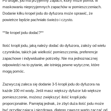
Po drugie, jod ma przyjemny zapach, który może pomóc w
maskowaniu nieprzyjemnych zapachów w pomieszczeniach.
Dodanie kilku kropel jodu do dyfuzora może sprawić, że
powietrze będzie pachniało świeżo i czysto.
**Ile kropel jodu dodać?**
Ilość kropli jodu, jaką należy dodać do dyfuzora, zależy od wielu
czynników, takich jak wielkość pomieszczenia, preferencje
zapachowe i indywidualne potrzeby. Nie ma jednoznacznej
odpowiedzi na to pytanie, ale istnieją pewne wytyczne, które
mogą pomóc.
Zazwyczaj zaleca się dodanie 3-5 kropli jodu do dyfuzora na
każde 100 ml wody. Jeśli masz większy dyfuzor lub większe
pomieszczenie, możesz zwiększyć ilość kropli jodu
proporcjonalnie. Pamiętaj jednak, że zbyt duża ilość jodu może
być przytłaczająca i niezdrowa, dlatego zawsze warto zacząć od