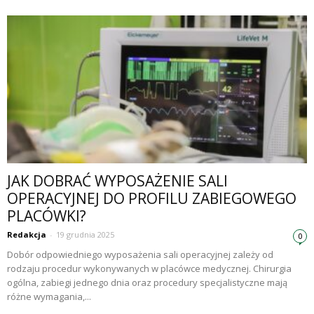
JAK DOBRAĆ WYPOSAŻENIE SALI
OPERACYJNEJ DO PROFILU ZABIEGOWEGO
PLACÓWKI?
Redakcja
-
19 grudnia 2025
0
Dobór odpowiedniego wyposażenia sali operacyjnej zależy od
rodzaju procedur wykonywanych w placówce medycznej. Chirurgia
ogólna, zabiegi jednego dnia oraz procedury specjalistyczne mają
różne wymagania,...