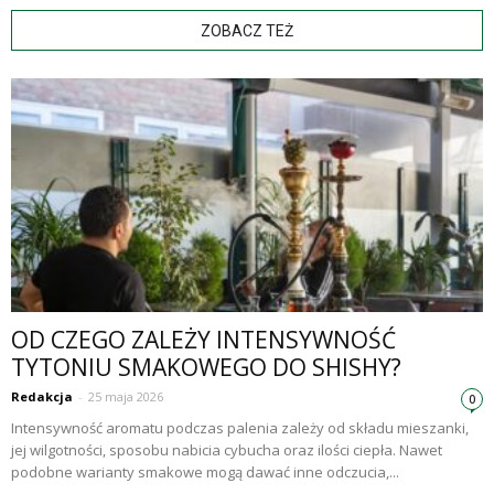
ZOBACZ TEŻ
OD CZEGO ZALEŻY INTENSYWNOŚĆ
TYTONIU SMAKOWEGO DO SHISHY?
Redakcja
-
25 maja 2026
0
Intensywność aromatu podczas palenia zależy od składu mieszanki,
jej wilgotności, sposobu nabicia cybucha oraz ilości ciepła. Nawet
podobne warianty smakowe mogą dawać inne odczucia,...