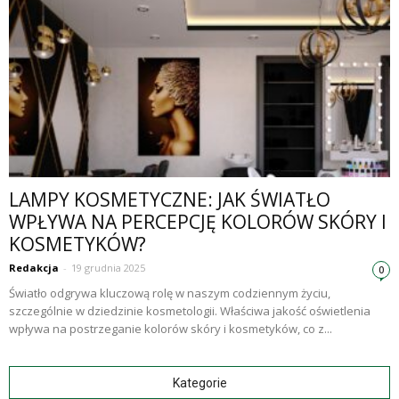
LAMPY KOSMETYCZNE: JAK ŚWIATŁO
WPŁYWA NA PERCEPCJĘ KOLORÓW SKÓRY I
KOSMETYKÓW?
Redakcja
-
19 grudnia 2025
0
Światło odgrywa kluczową rolę w naszym codziennym życiu,
szczególnie w dziedzinie kosmetologii. Właściwa jakość oświetlenia
wpływa na postrzeganie kolorów skóry i kosmetyków, co z...
Kategorie