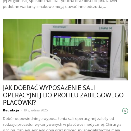
jej wilgotności, sposobu nabicia cybucha oraz ilości ciepła. Nawet
podobne warianty smakowe mogą dawać inne odczucia,...
JAK DOBRAĆ WYPOSAŻENIE SALI
OPERACYJNEJ DO PROFILU ZABIEGOWEGO
PLACÓWKI?
Redakcja
-
19 grudnia 2025
0
Dobór odpowiedniego wyposażenia sali operacyjnej zależy od
rodzaju procedur wykonywanych w placówce medycznej. Chirurgia
ogólna, zabiegi jednego dnia oraz procedury specjalistyczne mają