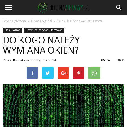
DolinaZielawy.pl
Strona główna
Dom i ogród
Drzwi balkonowe i tarasowe
Dom i ogród
Drzwi balkonowe i tarasowe
DO KOGO NALEŻY
WYMIANA OKIEN?
Przez
Redakcja
-
3 stycznia 2024
743
0