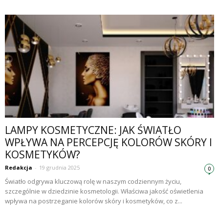
LAMPY KOSMETYCZNE: JAK ŚWIATŁO
WPŁYWA NA PERCEPCJĘ KOLORÓW SKÓRY I
KOSMETYKÓW?
Redakcja
-
19 grudnia 2025
0
Światło odgrywa kluczową rolę w naszym codziennym życiu,
szczególnie w dziedzinie kosmetologii. Właściwa jakość oświetlenia
wpływa na postrzeganie kolorów skóry i kosmetyków, co z...