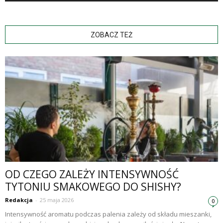
ZOBACZ TEŻ
OD CZEGO ZALEŻY INTENSYWNOŚĆ
TYTONIU SMAKOWEGO DO SHISHY?
Redakcja
-
25 maja 2026
0
Intensywność aromatu podczas palenia zależy od składu mieszanki,