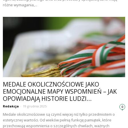
różne wymagania,...
MEDALE OKOLICZNOŚCIOWE JAKO
EMOCJONALNE MAPY WSPOMNIEŃ – JAK
OPOWIADAJĄ HISTORIE LUDZI...
Redakcja
-
19 grudnia 2025
0
Medale okolicznościowe są czymś więcej niż tylko przedmiotem o
estetycznej wartości. Od wieków pełnią funkcję pamiątek, które
przechowują wspomnienia o szczególnych chwilach, ważnych