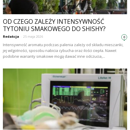
OD CZEGO ZALEŻY INTENSYWNOŚĆ
TYTONIU SMAKOWEGO DO SHISHY?
Redakcja
-
25 maja 2026
0
Intensywność aromatu podczas palenia zależy od składu mieszanki,
jej wilgotności, sposobu nabicia cybucha oraz ilości ciepła. Nawet
podobne warianty smakowe mogą dawać inne odczucia,...