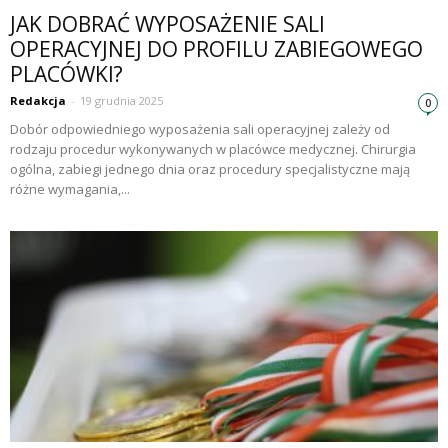
JAK DOBRAĆ WYPOSAŻENIE SALI
OPERACYJNEJ DO PROFILU ZABIEGOWEGO
PLACÓWKI?
Redakcja
-
19 grudnia 2025
0
Dobór odpowiedniego wyposażenia sali operacyjnej zależy od
rodzaju procedur wykonywanych w placówce medycznej. Chirurgia
ogólna, zabiegi jednego dnia oraz procedury specjalistyczne mają
różne wymagania,...