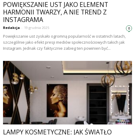
POWIĘKSZANIE UST JAKO ELEMENT
HARMONII TWARZY, A NIE TREND Z
INSTAGRAMA
Redakcja
-
19 grudnia 2025
0
Powiększanie ust zyskało ogromną popularność w ostatnich latach,
szczególnie jako efekt presji mediów społecznościowych takich jak
Instagram. Jednak czy faktycznie zabieg ten powinien być...
LAMPY KOSMETYCZNE: JAK ŚWIATŁO