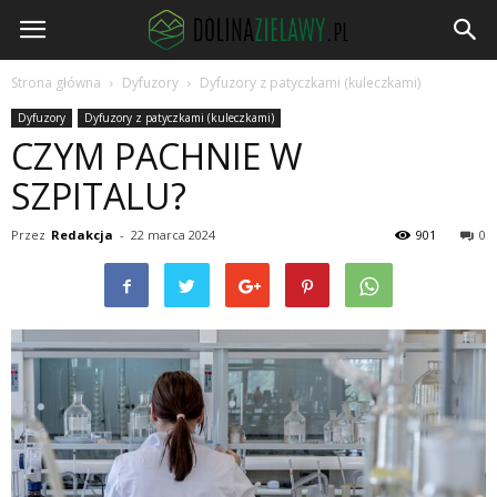
DolinaZielawy.pl
Strona główna
Dyfuzory
Dyfuzory z patyczkami (kuleczkami)
Dyfuzory
Dyfuzory z patyczkami (kuleczkami)
CZYM PACHNIE W
SZPITALU?
Przez
Redakcja
-
22 marca 2024
901
0