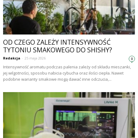
OD CZEGO ZALEŻY INTENSYWNOŚĆ
TYTONIU SMAKOWEGO DO SHISHY?
Redakcja
-
25 maja 2026
0
Intensywność aromatu podczas palenia zależy od składu mieszanki,
jej wilgotności, sposobu nabicia cybucha oraz ilości ciepła. Nawet
podobne warianty smakowe mogą dawać inne odczucia,...