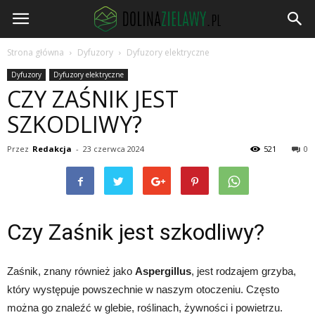
DolinaZielawy.pl
Strona główna
Dyfuzory
Dyfuzory elektryczne
Dyfuzory
Dyfuzory elektryczne
CZY ZAŚNIK JEST
SZKODLIWY?
Przez
Redakcja
-
23 czerwca 2024
521
0
Czy Zaśnik jest szkodliwy?
Zaśnik, znany również jako
Aspergillus
, jest rodzajem grzyba,
który występuje powszechnie w naszym otoczeniu. Często
można go znaleźć w glebie, roślinach, żywności i powietrzu.