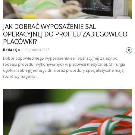
JAK DOBRAĆ WYPOSAŻENIE SALI
OPERACYJNEJ DO PROFILU ZABIEGOWEGO
PLACÓWKI?
Redakcja
-
19 grudnia 2025
0
Dobór odpowiedniego wyposażenia sali operacyjnej zależy od
rodzaju procedur wykonywanych w placówce medycznej. Chirurgia
ogólna, zabiegi jednego dnia oraz procedury specjalistyczne mają
różne wymagania,...