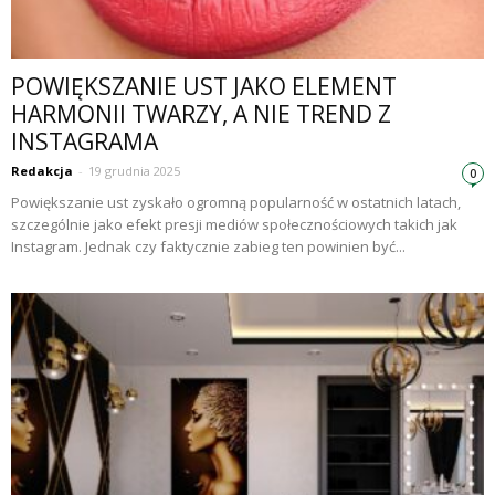
POWIĘKSZANIE UST JAKO ELEMENT
HARMONII TWARZY, A NIE TREND Z
INSTAGRAMA
Redakcja
-
19 grudnia 2025
0
Powiększanie ust zyskało ogromną popularność w ostatnich latach,
szczególnie jako efekt presji mediów społecznościowych takich jak
Instagram. Jednak czy faktycznie zabieg ten powinien być...