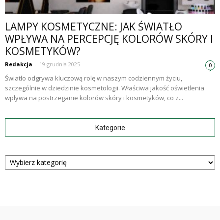
LAMPY KOSMETYCZNE: JAK ŚWIATŁO
WPŁYWA NA PERCEPCJĘ KOLORÓW SKÓRY I
KOSMETYKÓW?
Redakcja
-
19 grudnia 2025
0
Światło odgrywa kluczową rolę w naszym codziennym życiu,
szczególnie w dziedzinie kosmetologii. Właściwa jakość oświetlenia
wpływa na postrzeganie kolorów skóry i kosmetyków, co z...
Kategorie
Kategorie