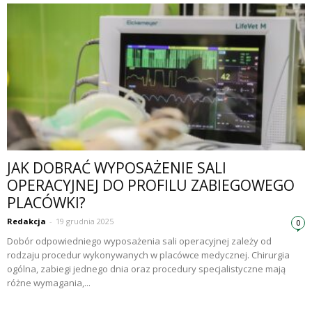
JAK DOBRAĆ WYPOSAŻENIE SALI
OPERACYJNEJ DO PROFILU ZABIEGOWEGO
PLACÓWKI?
Redakcja
-
19 grudnia 2025
0
Dobór odpowiedniego wyposażenia sali operacyjnej zależy od
rodzaju procedur wykonywanych w placówce medycznej. Chirurgia
ogólna, zabiegi jednego dnia oraz procedury specjalistyczne mają
różne wymagania,...