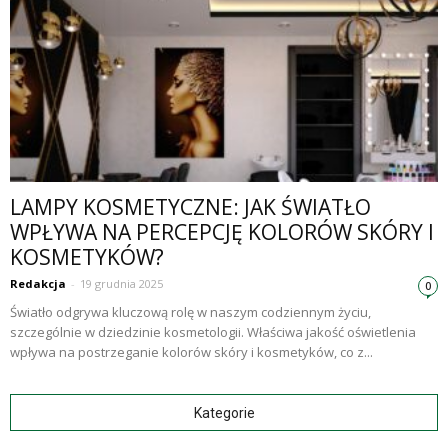
LAMPY KOSMETYCZNE: JAK ŚWIATŁO
WPŁYWA NA PERCEPCJĘ KOLORÓW SKÓRY I
KOSMETYKÓW?
Redakcja
-
19 grudnia 2025
0
Światło odgrywa kluczową rolę w naszym codziennym życiu,
szczególnie w dziedzinie kosmetologii. Właściwa jakość oświetlenia
wpływa na postrzeganie kolorów skóry i kosmetyków, co z...
Kategorie