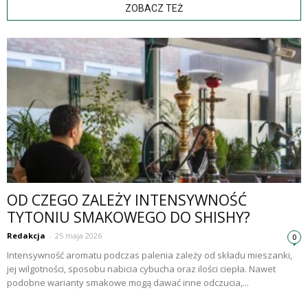
ZOBACZ TEŻ
OD CZEGO ZALEŻY INTENSYWNOŚĆ
TYTONIU SMAKOWEGO DO SHISHY?
Redakcja
-
25 maja 2026
0
Intensywność aromatu podczas palenia zależy od składu mieszanki,
jej wilgotności, sposobu nabicia cybucha oraz ilości ciepła. Nawet
podobne warianty smakowe mogą dawać inne odczucia,...