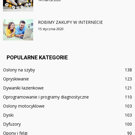
ROBIMY ZAKUPY W INTERNECIE
15 stycznia 2020
POPULARNE KATEGORIE
Osłony na szyby
138
Opryskiwanie
123
Dywaniki łazienkowe
121
Oprogramowanie i programy diagnostyczne
110
Osłony motocyklowe
103
Dyski
103
Dyfuzory
100
Opony i felgi
90