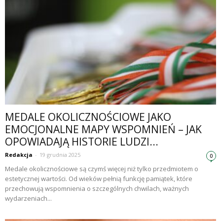
MEDALE OKOLICZNOŚCIOWE JAKO
EMOCJONALNE MAPY WSPOMNIEŃ – JAK
OPOWIADAJĄ HISTORIE LUDZI...
Redakcja
-
19 grudnia 2025
0
Medale okolicznościowe są czymś więcej niż tylko przedmiotem o
estetycznej wartości. Od wieków pełnią funkcję pamiątek, które
przechowują wspomnienia o szczególnych chwilach, ważnych
wydarzeniach...