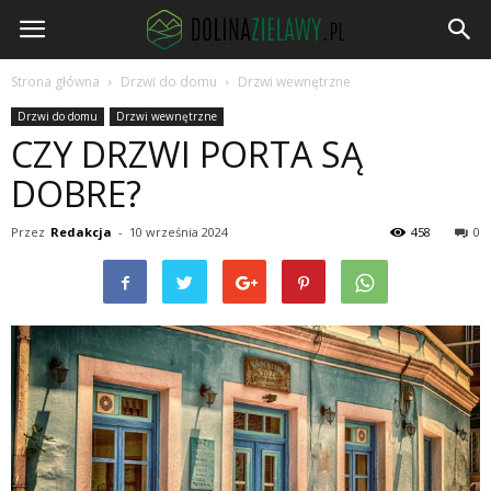
DolinaZielawy.pl
Strona główna
Drzwi do domu
Drzwi wewnętrzne
Drzwi do domu
Drzwi wewnętrzne
CZY DRZWI PORTA SĄ
DOBRE?
Przez
Redakcja
-
10 września 2024
458
0