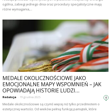
ogólna, zabiegi jednego dnia oraz procedury specjalistyczne mają
różne wymagania,...
MEDALE OKOLICZNOŚCIOWE JAKO
EMOCJONALNE MAPY WSPOMNIEŃ – JAK
OPOWIADAJĄ HISTORIE LUDZI...
Redakcja
-
19 grudnia 2025
0
Medale okolicznościowe są czymś więcej niż tylko przedmiotem o
estetycznej wartości. Od wieków pełnią funkcję pamiątek, które