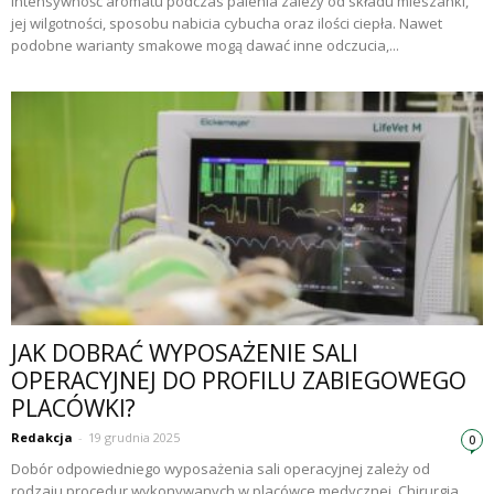
Intensywność aromatu podczas palenia zależy od składu mieszanki,
jej wilgotności, sposobu nabicia cybucha oraz ilości ciepła. Nawet
podobne warianty smakowe mogą dawać inne odczucia,...
JAK DOBRAĆ WYPOSAŻENIE SALI
OPERACYJNEJ DO PROFILU ZABIEGOWEGO
PLACÓWKI?
Redakcja
-
19 grudnia 2025
0
Dobór odpowiedniego wyposażenia sali operacyjnej zależy od
rodzaju procedur wykonywanych w placówce medycznej. Chirurgia