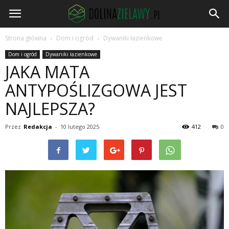
DolinaZielawy.pl
Strona główna
Dom i ogród
Dywaniki łazienkowe
Dom i ogród
Dywaniki łazienkowe
JAKA MATA
ANTYPOŚLIZGOWA JEST
NAJLEPSZA?
Przez
Redakcja
-
10 lutego 2025
412
0