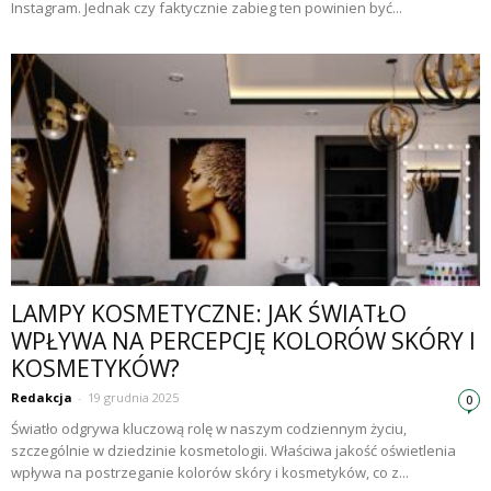
Instagram. Jednak czy faktycznie zabieg ten powinien być...
LAMPY KOSMETYCZNE: JAK ŚWIATŁO
WPŁYWA NA PERCEPCJĘ KOLORÓW SKÓRY I
KOSMETYKÓW?
Redakcja
-
19 grudnia 2025
0
Światło odgrywa kluczową rolę w naszym codziennym życiu,
szczególnie w dziedzinie kosmetologii. Właściwa jakość oświetlenia
wpływa na postrzeganie kolorów skóry i kosmetyków, co z...