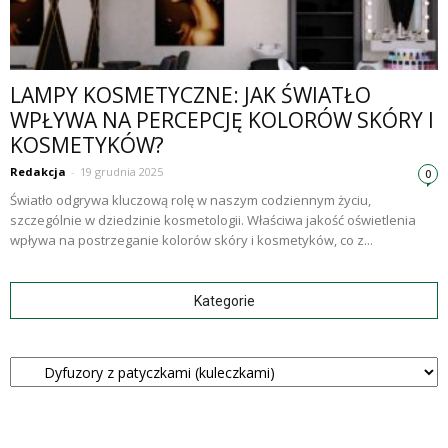
LAMPY KOSMETYCZNE: JAK ŚWIATŁO
WPŁYWA NA PERCEPCJĘ KOLORÓW SKÓRY I
KOSMETYKÓW?
Redakcja
-
19 grudnia 2025
0
Światło odgrywa kluczową rolę w naszym codziennym życiu,
szczególnie w dziedzinie kosmetologii. Właściwa jakość oświetlenia
wpływa na postrzeganie kolorów skóry i kosmetyków, co z...
Kategorie
Kategorie