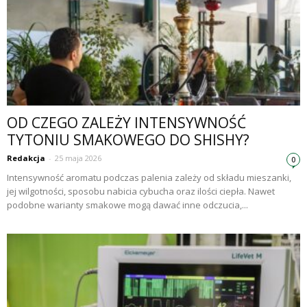
OD CZEGO ZALEŻY INTENSYWNOŚĆ
TYTONIU SMAKOWEGO DO SHISHY?
Redakcja
-
25 maja 2026
0
Intensywność aromatu podczas palenia zależy od składu mieszanki,
jej wilgotności, sposobu nabicia cybucha oraz ilości ciepła. Nawet
podobne warianty smakowe mogą dawać inne odczucia,...