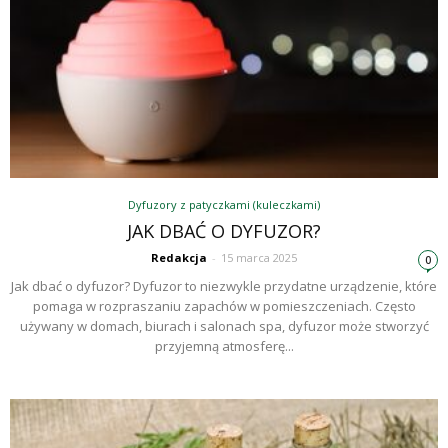
Dyfuzory z patyczkami (kuleczkami)
JAK DBAĆ O DYFUZOR?
Redakcja
-
15 marca 2025
0
Jak dbać o dyfuzor? Dyfuzor to niezwykle przydatne urządzenie, które
pomaga w rozpraszaniu zapachów w pomieszczeniach. Często
używany w domach, biurach i salonach spa, dyfuzor może stworzyć
przyjemną atmosferę...