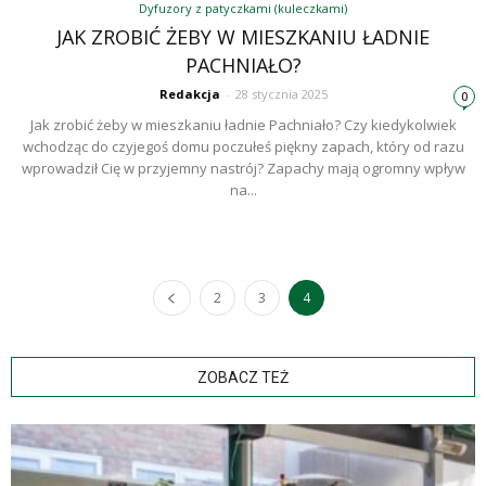
Dyfuzory z patyczkami (kuleczkami)
JAK ZROBIĆ ŻEBY W MIESZKANIU ŁADNIE
PACHNIAŁO?
Redakcja
-
28 stycznia 2025
0
Jak zrobić żeby w mieszkaniu ładnie Pachniało? Czy kiedykolwiek
wchodząc do czyjegoś domu poczułeś piękny zapach, który od razu
wprowadził Cię w przyjemny nastrój? Zapachy mają ogromny wpływ
na...
2
3
4
ZOBACZ TEŻ