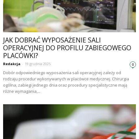
JAK DOBRAĆ WYPOSAŻENIE SALI
OPERACYJNEJ DO PROFILU ZABIEGOWEGO
PLACÓWKI?
Redakcja
-
19 grudnia 2025
0
Dobór odpowiedniego wyposażenia sali operacyjnej zależy od
rodzaju procedur wykonywanych w placówce medycznej. Chirurgia
ogólna, zabiegi jednego dnia oraz procedury specjalistyczne mają
różne wymagania,...