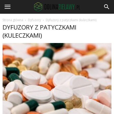
DolinaZielawy.pl
Strona główna
Dyfuzory
Dyfuzory z patyczkami (kuleczkami)
DYFUZORY Z PATYCZKAMI
(KULECZKAMI)